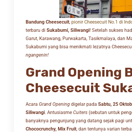
Bandung Cheesecuit
,
pionir Cheesecuit No.1 di Ind
terbaru di
Sukabumi, Siliwangi
! Setelah sukses had
Garut, Karawang, Purwakarta, Tasikmalaya, dan Maj
Sukabumi yang bisa menikmati lezatnya Cheesecu
ngangenin!
Grand Opening 
Cheesecuit Suk
Acara
Grand Opening
digelar pada
Sabtu, 25 Okto
Siliwangi
. Antusiasme
Cuiters
(sebutan untuk pengg
banyaknya pengunjung yang datang sejak pagi untuk
Chococrunchy, Mix Fruit
, dan tentunya varian terb