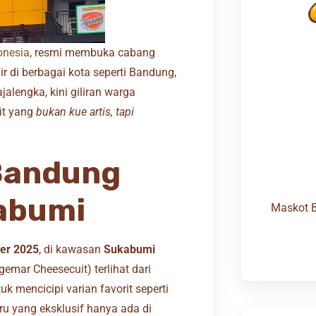
onesia
, resmi membuka cabang
ir di berbagai kota seperti Bandung,
alengka, kini giliran warga
it yang
bukan kue artis, tapi
Bandung
abumi
Maskot 
ber 2025
, di kawasan
Sukabumi
emar Cheesecuit) terlihat dari
 mencicipi varian favorit seperti
aru yang eksklusif hanya ada di