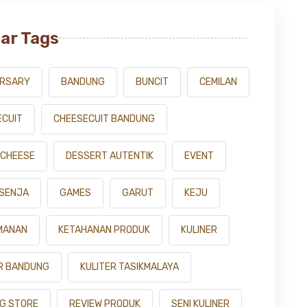
ar Tags
ERSARY
BANDUNG
BUNCIT
CEMILAN
ECUIT
CHEESECUIT BANDUNG
 CHEESE
DESSERT AUTENTIK
EVENT
 SENJA
GAMES
GARUT
KEJU
MANAN
KETAHANAN PRODUK
KULINER
ER BANDUNG
KULITER TASIKMALAYA
NG STORE
REVIEW PRODUK
SENI KULINER