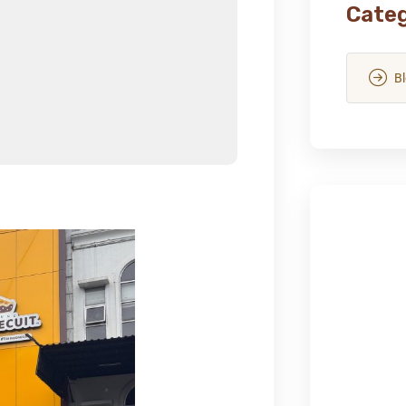
Categ
B