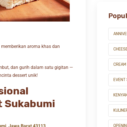
Popul
ANNIV
ng memberikan aroma khas dan
CHEES
CREAM
embut, dan gurih dalam satu gigitan —
cinta dessert unik!
EVENT
sional
KENYA
t Sukabumi
KULIN
OPENI
bumi, Jawa Barat 43113