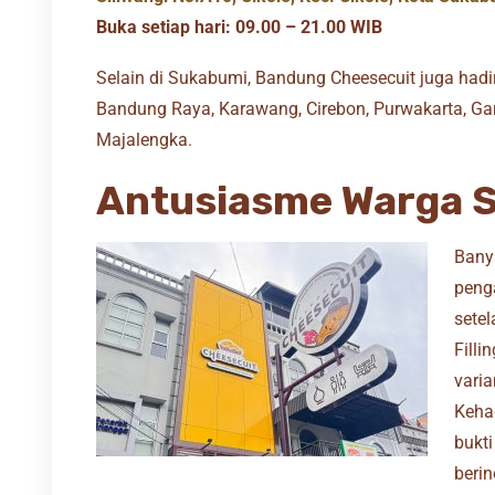
Buka setiap hari: 09.00 – 21.00 WIB
Selain di Sukabumi, Bandung Cheesecuit juga hadir
Bandung Raya, Karawang, Cirebon, Purwakarta, Gar
Majalengka.
Antusiasme Warga 
Bany
peng
sete
Fill
varia
Kehad
bukt
berin