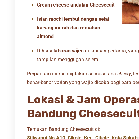
Cream cheese andalan Cheesecuit
Isian mochi lembut dengan selai
kacang merah dan remahan
almond
Dihiasi
taburan wijen
di lapisan pertama, ya
tampilan menggugah selera.
Perpaduan ini menciptakan sensasi rasa
chewy
, l
benar-benar varian yang wajib dicoba bagi para pen
Lokasi & Jam Opera
Bandung Cheesecui
Temukan Bandung Cheesecuit di:
Siliwangi No.A10, Cikole, Kec. Cikole, Kota Suka