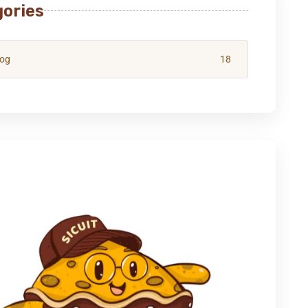
ories
log
18