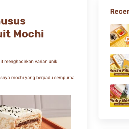
Recen
husus
it Mochi
t menghadirkan varian unik
 manisnya mochi yang berpadu sempurna