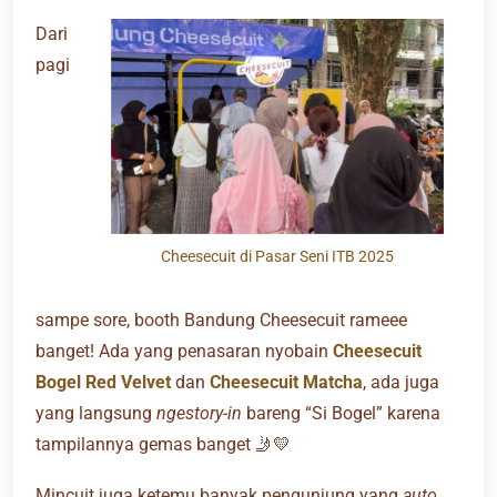
Dari
pagi
Cheesecuit di Pasar Seni ITB 2025
sampe sore, booth Bandung Cheesecuit rameee
banget! Ada yang penasaran nyobain
Cheesecuit
Bogel Red Velvet
dan
Cheesecuit Matcha
, ada juga
yang langsung
ngestory-in
bareng “Si Bogel” karena
tampilannya gemas banget 🤳💛
Mincuit juga ketemu banyak pengunjung yang
auto